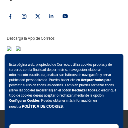
Descarga la App de Correos
Métodos de pago
Esta página web, propiedad de Correos, utiliza cookies propias y de
terceros con la finalidad de permitir su navegación, elaborar
información estadística, analizar sus hábitos de navegación y servir
publicidad personalizada. Puedes hacer clic en
Aceptar todas
para
permitir el uso de todas las cookies. También puedes rechazar todas
..
(salvo las cookies necesarias) en el botón
Rechazar todas
, o elegir qué
tipo de cookies deseas aceptar o rechazar, mediante la opción
Configurar Cookies
. Puedes obtener más información en
POLÍTICA DE COOKIES
nuestra
.