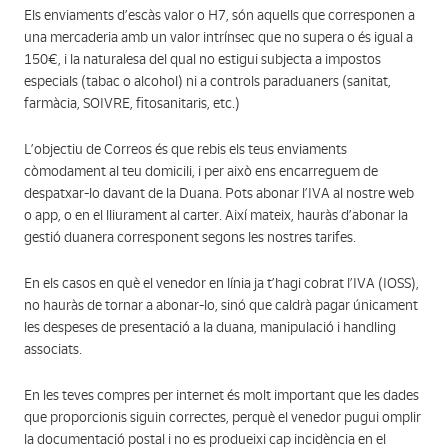
Els enviaments d’escàs valor o H7, són aquells que corresponen a
una mercaderia amb un valor intrínsec que no supera o és igual a
150€, i la naturalesa del qual no estigui subjecta a impostos
especials (tabac o alcohol) ni a controls paraduaners (sanitat,
farmàcia, SOIVRE, fitosanitaris, etc.)
L’objectiu de Correos és que rebis els teus enviaments
còmodament al teu domicili, i per això ens encarreguem de
despatxar-lo davant de la Duana. Pots abonar l’IVA al nostre web
o app, o en el lliurament al carter. Així mateix, hauràs d’abonar la
gestió duanera corresponent segons les nostres tarifes.
En els casos en què el venedor en línia ja t’hagi cobrat l’IVA (IOSS),
no hauràs de tornar a abonar-lo, sinó que caldrà pagar únicament
les despeses de presentació a la duana, manipulació i handling
associats.
En les teves compres per internet és molt important que les dades
que proporcionis siguin correctes, perquè el venedor pugui omplir
la documentació postal i no es produeixi cap incidència en el