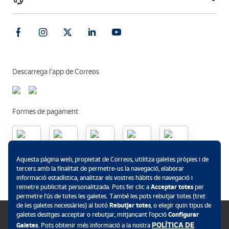
Descarrega l’app de Correos
Formes de pagament
.
Aquesta pàgina web, propietat de Correos, utilitza galetes pròpies i de
tercers amb la finalitat de permetre-us la navegació, elaborar
informació estadística, analitzar els vostres hàbits de navegació i
remetre publicitat personalitzada. Pots fer clic a
Acceptar totes
per
permetre l’ús de totes les galetes. També les pots rebutjar totes (tret
de les galetes necessàries) al botó
Rebutjar totes
, o elegir quin tipus de
galetes desitges acceptar o rebutjar, mitjançant l’opció
Configurar
POLÍTICA DE
Galetes
. Pots obtenir més informació a la nostra