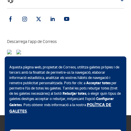
Descarrega l’app de Correos
Formes de pagament
Aquesta pàgina web, propietat de Correos, utilitza galetes pròpies i de
tercers amb la finalitat de permetre-us la navegació, elaborar
informació estadística, analitzar els vostres hàbits de navegació i
remetre publicitat personalitzada. Pots fer clic a
Acceptar totes
per
permetre l’ús de totes les galetes. També les pots rebutjar totes (tret
.
de les galetes necessàries) al botó
Rebutjar totes
, o elegir quin tipus de
galetes desitges acceptar o rebutjar, mitjançant l’opció
Configurar
POLÍTICA DE
Galetes
. Pots obtenir més informació a la nostra
GALETES
.