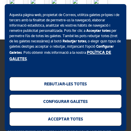
Aquesta pàgina web, propietat de Correos, utilitza galetes pròpies i de
.
tercers amb la finalitat de permetre-us la navegació, elaborar
informació estadística, analitzar els vostres hàbits de navegació i
remetre publicitat personalitzada. Pots fer clic a
Acceptar totes
per
permetre l’ús de totes les galetes. També les pots rebutjar totes (tret
de les galetes necessàries) al botó
Rebutjar totes
, o elegir quin tipus de
galetes desitges acceptar o rebutjar, mitjançant l’opció
Configurar
POLÍTICA DE
Galetes
. Pots obtenir més informació a la nostra
GALETES
.
Política de galetes
Avís legal
REBUTJAR-LES TOTES
Privacitat web
Alerta de seguretat
CONFIGURAR GALETES
Accessibilitat
Configurador de galetes
ACCEPTAR TOTES
©Sociedad Estatal de Correos y Telégrafos, SA, SME Tots els drets