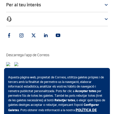
Per al teu interès
Descarrega l’app de Correos
Formes de pagament
Aquesta pàgina web, propietat de Correos, utilitza galetes pròpies i de
tercers amb la finalitat de permetre-us la navegació, elaborar
informació estadística, analitzar els vostres hàbits de navegació i
remetre publicitat personalitzada. Pots fer clic a
Acceptar totes
per
permetre l’ús de totes les galetes. També les pots rebutjar totes (tret
.
de les galetes necessàries) al botó
Rebutjar totes
, o elegir quin tipus de
galetes desitges acceptar o rebutjar, mitjançant l’opció
Configurar
POLÍTICA DE
Galetes
. Pots obtenir més informació a la nostra