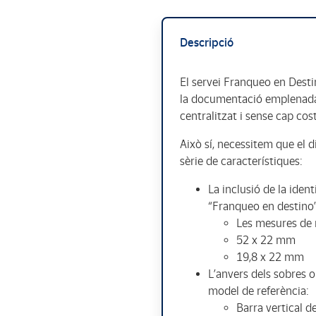
Descripció
El servei Franqueo en Destin
la documentació emplenada, 
centralitzat i sense cap cost
Això sí, necessitem que el d
sèrie de característiques:
La inclusió de la iden
“Franqueo en destino” i
Les mesures de r
52 x 22 mm
19,8 x 22 mm
L’anvers dels sobres o
model de referència:
Barra vertical d