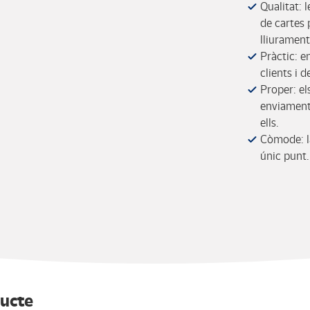
Qualitat: 
de cartes 
lliurament
Pràctic: e
clients i 
Proper: el
enviaments
ells.
Còmode: la
únic punt.
ducte