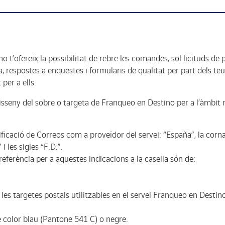
o t’ofereix la possibilitat de rebre les comandes, sol·licituds d
respostes a enquestes i formularis de qualitat per part dels teus
 per a ells.
isseny del sobre o targeta de Franqueo en Destino per a l’àmbit n
tificació de Correos com a proveïdor del servei: “España”, la corn
 les sigles “F.D.”.
eferència per a aquestes indicacions a la casella són de:
 les targetes postals utilitzables en el servei Franqueo en Destino
e color blau (Pantone 541 C) o negre.