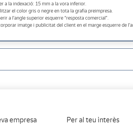
er a la indexació: 15 mm a la vora inferior.
ilitzar el color gris o negre en tota la grafia preimpresa.
serir a l’angle superior esquerre “resposta comercial”.
ncorporar imatge i publicitat del client en el marge esquerre de l’
teva empresa
Per al teu interès