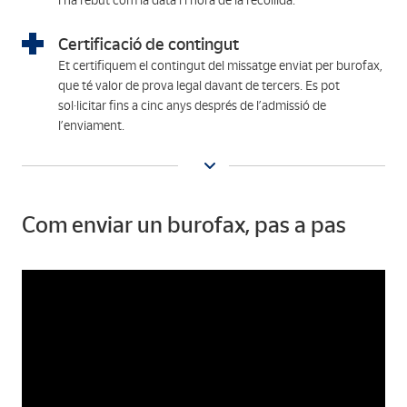
l’ha rebut com la data i l’hora de la recollida.
Certificació de contingut
Et certifiquem el contingut del missatge
enviat per burofax,
que té valor de prova legal davant de tercers. Es pot
sol·licitar fins a cinc anys després de l’admissió de
l’enviament.
Com enviar un burofax, pas a pas