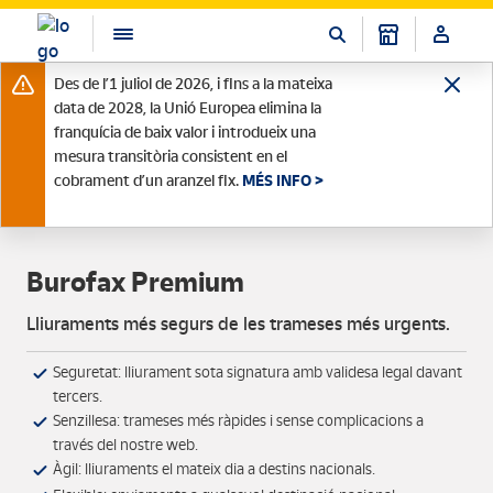
Des de l’1 juliol de 2026, i fins a la mateixa
data de 2028, la Unió Europea elimina la
franquícia de baix valor i introdueix una
mesura transitòria consistent en el
cobrament d’un aranzel fix.
MÉS INFO >
Burofax Premium
Lliuraments més segurs de les trameses més urgents.
Seguretat: lliurament sota signatura amb validesa legal davant
tercers.
Senzillesa: trameses més ràpides i sense complicacions a
través del nostre web.
Àgil: lliuraments el mateix dia a destins nacionals.