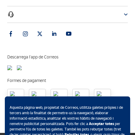
Descarrega l’app de Correos
Formes de pagament
Aquesta pàgina web, propietat de Correos, utilitza galetes pròpies i de
.
tercers amb la finalitat de permetre-us la navegació, elaborar
informació estadística, analitzar els vostres hàbits de navegació i
remetre publicitat personalitzada. Pots fer clic a
Acceptar totes
per
permetre l’ús de totes les galetes. També les pots rebutjar totes (tret
de les galetes necessàries) al botó
Rebutjar totes
, o elegir quin tipus de