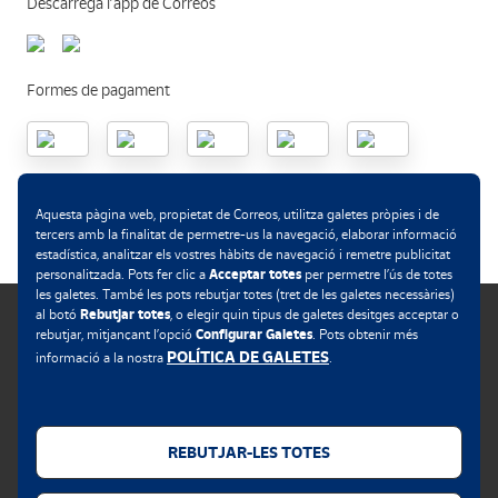
Descarrega l’app de Correos
Formes de pagament
.
Aquesta pàgina web, propietat de Correos, utilitza galetes pròpies i de
tercers amb la finalitat de permetre-us la navegació, elaborar informació
estadística, analitzar els vostres hàbits de navegació i remetre publicitat
Acceptar totes
personalitzada. Pots fer clic a
per permetre l’ús de totes
les galetes. També les pots rebutjar totes (tret de les galetes necessàries)
Rebutjar totes
al botó
, o elegir quin tipus de galetes desitges acceptar o
Configurar Galetes
rebutjar, mitjançant l’opció
. Pots obtenir més
POLÍTICA DE GALETES
informació a la nostra
.
Política de galetes
Avís legal
REBUTJAR-LES TOTES
Privacitat web