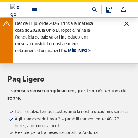
Des de l’1 juliol de 2026, i fins a la mateixa
data de 2028, la Unió Europea elimina la
franquícia de baix valor i introdueix una
mesura transitòria consistent en el
cobrament d’un aranzel fix.
MÉS INFO >
Paq Ligero
Trameses sense complicacions, per treure’s un pes de
sobre.
Fàcil: estalvia temps i costos amb la nostra opció més senzilla.
Àgil: trameses de fins a 2 kg amb lliurament entre 48 i 72
hores, aproximadament.
Flexible: per a trameses nacionals i a Andorra.