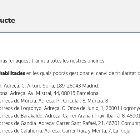
ducte
às fer aquest tràmit a totes les nostres oficines.
habilitades
en les quals podràs gestionar el canvi de titularitat d
. Adreça: C. Arturo Soria, 189, 28043 Madrid.
ona. Adreça: Av. Mistral, 44, 08015 Barcelona.
orreos de Múrcia. Adreça: Pl. Circular, 8, Múrcia. 8
Correos de Logronyo. Adreça: C. Once de Junio, 1, 26001 Logrony
orreos de Barakaldo. Adreça: Carrer Arana i Trav. Ibarra, 8, 4890
Correos de Gandia. Adreça: Carrer Sant Rafael, 21, 46701 Comunit
Correos de Calahorra. Adreça: Carrer Ruiz y Menta, 7, La Rioja.