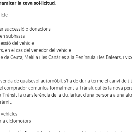
mitar la teva sol·licitud
:
icle
per successió o donacions
o en subhasta
ssió del vehicle
rs, en el cas del venedor del vehicle
 de Ceuta, Melilla i les Canàries a la Península i les Balears, i vi
enda de qualsevol automòbil, s’ha de dur a terme el canvi de titu
, el comprador comunica formalment a Trànsit qui és la nova perso
 a Trànsit la transferència de la titularitat d’una persona a una al
tràmit:
 vehicles
er a ciclomotors