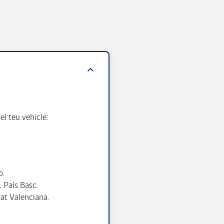
el teu vehicle:
o.
1 País Basc.
at Valenciana.