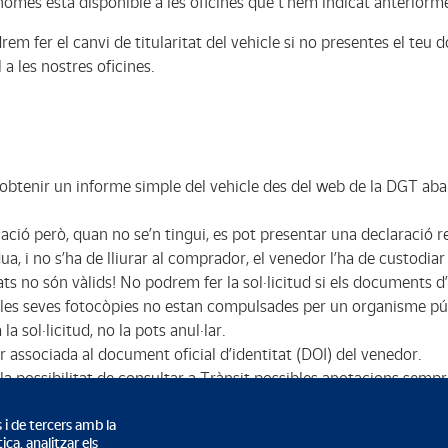
omés està disponible a les oficines que t’hem indicat anteriorm
rem fer el canvi de titularitat del vehicle si no presentes el teu 
l a les nostres oficines.
btenir un informe simple del vehicle des del web de la DGT abans
lació però, quan no se’n tingui, es pot presentar una declaració 
a, i no s’ha de lliurar al comprador, el venedor l’ha de custodiar
s no són vàlids! No podrem fer la sol·licitud si els documents d
i les seves fotocòpies no estan compulsades per un organisme p
 sol·licitud, no la pots anul·lar.
r associada al document oficial d’identitat (DOI) del venedor.
a possibilitat de consultar a Trànsit possibles anotacions sempr
a on figuri l’IVA.
 i de tercers amb la
ca, analitzar els