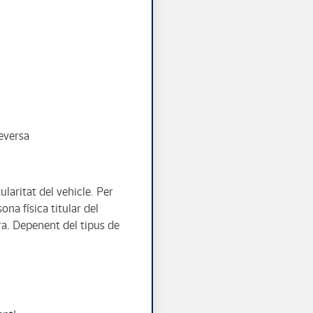
ceversa
laritat del vehicle. Per
na física titular del
tra. Depenent del tipus de