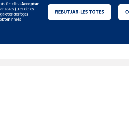
ts fer clic a
Acceptar
r totes (tret de les
REBUTJAR-LES TOTES
C
e galetes desitges
 obtenir més