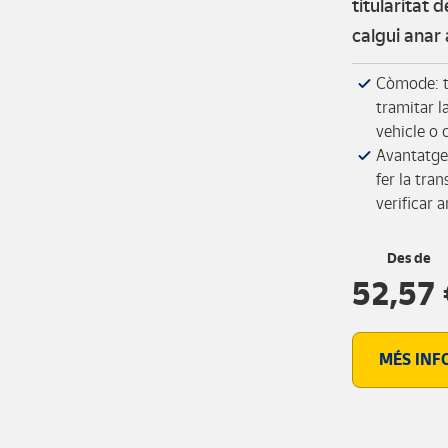
titularitat 
calgui anar 
Còmode: t’
tramitar la
vehicle o 
Avantatges
fer la tra
verificar 
Des de
52,57
MÉS INF