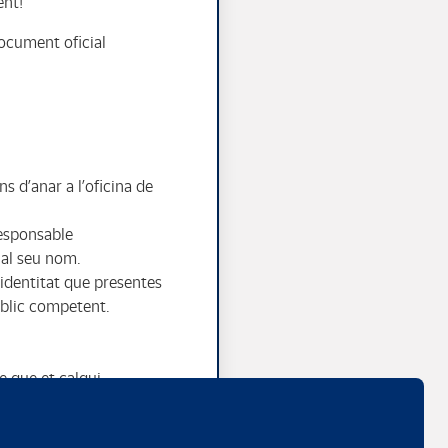
ent!
document oficial
 d’anar a l’oficina de
responsable
 al seu nom.
’identitat que presentes
úblic competent.
e que et calgui.