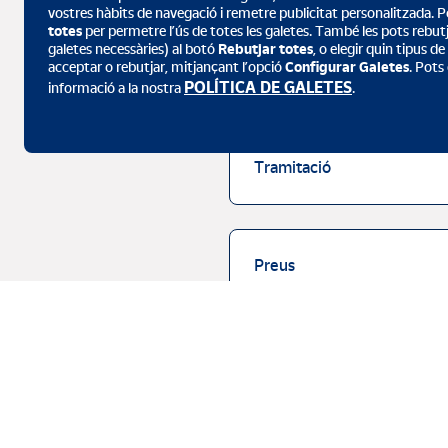
vostres hàbits de navegació i remetre publicitat personalitzada. Po
totes
per permetre l’ús de totes les galetes. També les pots rebutja
galetes necessàries) al botó
Rebutjar totes
, o elegir quin tipus d
acceptar o rebutjar, mitjançant l’opció
Configurar Galetes
. Pots
Documentació
POLÍTICA DE GALETES
informació a la nostra
.
Tramitació
Preus