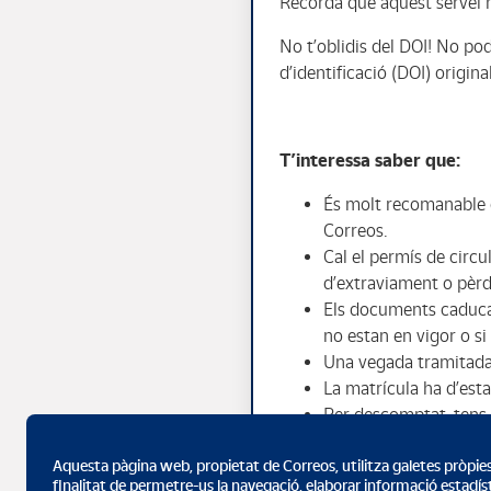
Recorda que aquest servei n
No t’oblidis del DOI! No pod
d’identificació (DOI) origina
T’interessa saber que:
És molt recomanable o
Correos.
Cal el permís de circu
d’extraviament o pèrdu
Els documents caducat
no estan en vigor o s
Una vegada tramitada la
La matrícula ha d’esta
Per descomptat, tens l
Factura de compravend
Aquesta pàgina web, propietat de Correos, utilitza galetes pròpies
finalitat de permetre-us la navegació, elaborar informació estadísti