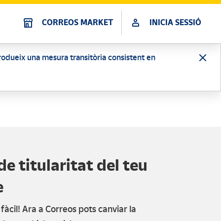
CORREOS MARKET
INICIA SESSIÓ
ntrodueix una mesura transitòria consistent en
de titularitat del teu
e
àcil! Ara a Correos pots canviar la