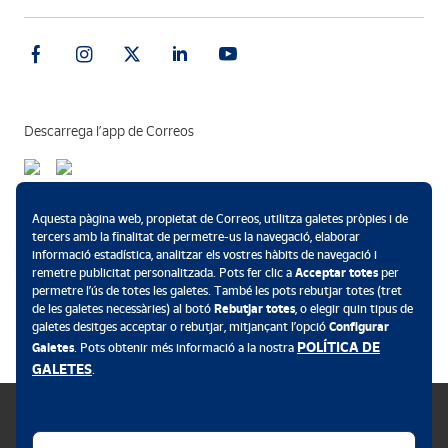
Descarrega l’app de Correos
Formes de pagament
Aquesta pàgina web, propietat de Correos, utilitza galetes pròpies i de
tercers amb la finalitat de permetre-us la navegació, elaborar
informació estadística, analitzar els vostres hàbits de navegació i
remetre publicitat personalitzada. Pots fer clic a
Acceptar totes
per
permetre l’ús de totes les galetes. També les pots rebutjar totes (tret
.
de les galetes necessàries) al botó
Rebutjar totes
, o elegir quin tipus de
galetes desitges acceptar o rebutjar, mitjançant l’opció
Configurar
POLÍTICA DE
Galetes
. Pots obtenir més informació a la nostra
GALETES
.