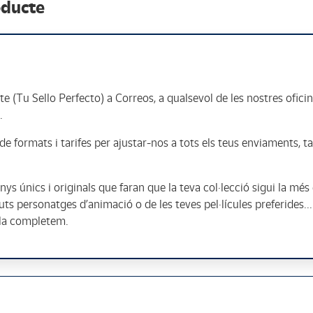
oducte
te (Tu Sello Perfecto) a Correos, a qualsevol de les nostres oficin
.
e formats i tarifes per ajustar-nos a tots els teus enviaments, ta
s únics i originals que faran que la teva col·lecció sigui la més 
s personatges d’animació o de les teves pel·lícules preferides...
s la completem.