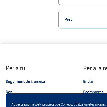
Preu
Per a tu
Per a la 
Seguiment de tramesa
Enviar
Rep
Ecommerce
Enviar
Màrqueting
Aquesta pàgina web, propietat de Correos, utilitza galetes pròpies 