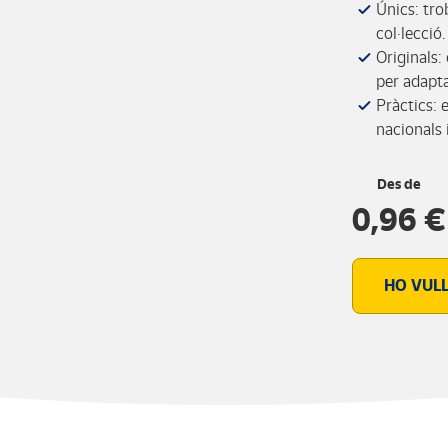
Únics: tro
col·lecció.
Originals:
per adapta
Pràctics: 
nacionals 
Des de
0,96 €
HO VUL