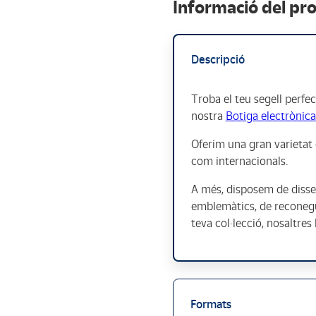
Informació del pr
Descripció
Troba el teu segell perfec
nostra
Botiga electrònica
Oferim una gran varietat d
com internacionals.
A més, disposem de disseny
emblemàtics, de reconegut
teva col·lecció, nosaltre
Formats