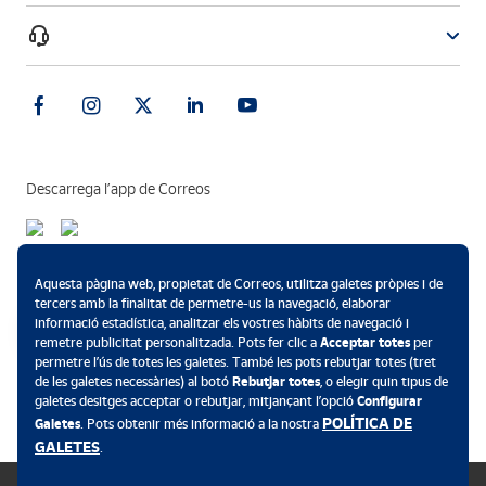
Descarrega l’app de Correos
Formes de pagament
Aquesta pàgina web, propietat de Correos, utilitza galetes pròpies i de
tercers amb la finalitat de permetre-us la navegació, elaborar
informació estadística, analitzar els vostres hàbits de navegació i
remetre publicitat personalitzada. Pots fer clic a
Acceptar totes
per
permetre l’ús de totes les galetes. També les pots rebutjar totes (tret
.
de les galetes necessàries) al botó
Rebutjar totes
, o elegir quin tipus de
galetes desitges acceptar o rebutjar, mitjançant l’opció
Configurar
POLÍTICA DE
Galetes
. Pots obtenir més informació a la nostra
GALETES
.