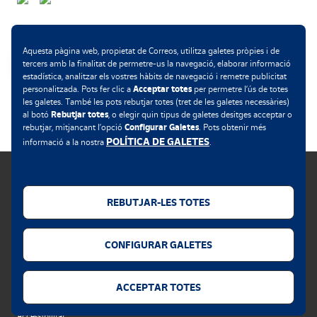
Formes de pagament
Aquesta pàgina web, propietat de Correos, utilitza galetes pròpies i de
tercers amb la finalitat de permetre-us la navegació, elaborar informació
estadística, analitzar els vostres hàbits de navegació i remetre publicitat
Acceptar totes
personalitzada. Pots fer clic a
per permetre l’ús de totes
.
les galetes. També les pots rebutjar totes (tret de les galetes necessàries)
Rebutjar totes
al botó
, o elegir quin tipus de galetes desitges acceptar o
Configurar Galetes
rebutjar, mitjançant l’opció
. Pots obtenir més
POLÍTICA DE GALETES
informació a la nostra
.
REBUTJAR-LES TOTES
Política de galetes
CONFIGURAR GALETES
Avís legal
Privacitat web
ACCEPTAR TOTES
Alerta de seguretat
Accessibilitat