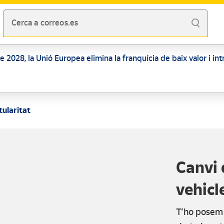
Cerca a correos.es
 de 2028, la Unió Europea elimina la franquícia de baix valor i i
tularitat
Canvi 
vehicl
T’ho posem f