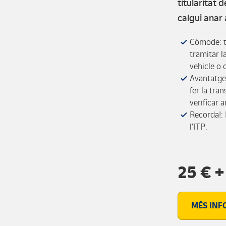
titularitat 
calgui anar 
Còmode: t’
tramitar la
vehicle o 
Avantatges
fer la tra
verificar 
Recorda!: 
l’ITP.
25 € +
MÉS INF