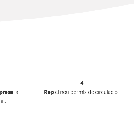
4
mpresa
la
Rep
el nou permís de circulació.
mit.