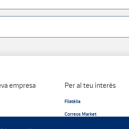
teva empresa
Per al teu interès
Filatèlia
Correos Market
Web institucional