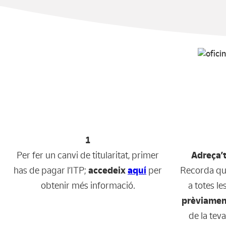
1
Per fer un canvi de titularitat, primer
Adreça’t
has de pagar l’ITP;
accedeix
aquí
per
Recorda que
obtenir més informació.
a totes le
prèviame
de la tev