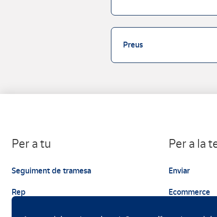
Preus
Per a tu
Per a la 
Seguiment de tramesa
Enviar
Rep
Ecommerce
Enviar
Màrqueting