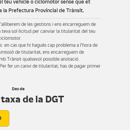
del teu vehicle o ciclomotor sense que et
a la Prefectura Provincial de Trànsit.
alliberem de les gestions i ens encarreguem de
 teva sol·licitud per canviar la titularitat del teu
ciclomotor.
: en cas que hi hagués cap problema a l’hora de
nsmissió de titularitat, ens encarreguem de
amb Trànsit qualsevol possible anotació.
Per fer un canvi de titularitat, has de pagar primer
Des de
 taxa de la DGT
O