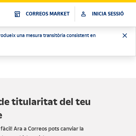
CORREOS MARKET
INICIA SESSIÓ
ntrodueix una mesura transitòria consistent en
de titularitat del teu
e
àcil! Ara a Correos pots canviar la