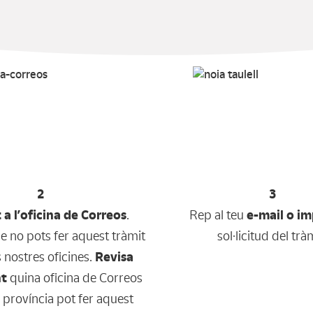
2
3
 a l’oficina de Correos
.
Rep al teu
e-mail o i
 no pots fer aquest tràmit
sol·licitud del trà
s nostres oficines.
Revisa
nt
quina oficina de Correos
a província pot fer aquest