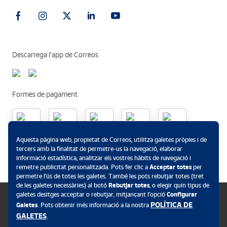
Descarrega l’app de Correos
Formes de pagament
Aquesta pàgina web, propietat de Correos, utilitza galetes pròpies i de
.
tercers amb la finalitat de permetre-us la navegació, elaborar
informació estadística, analitzar els vostres hàbits de navegació i
remetre publicitat personalitzada. Pots fer clic a
Acceptar totes
per
permetre l’ús de totes les galetes. També les pots rebutjar totes (tret
de les galetes necessàries) al botó
Rebutjar totes
, o elegir quin tipus de
galetes desitges acceptar o rebutjar, mitjançant l’opció
Configurar
POLÍTICA DE
Galetes
. Pots obtenir més informació a la nostra
GALETES
.