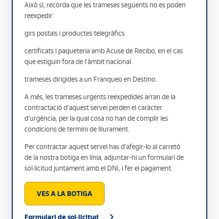
Això sí, recorda que les trameses següents no es poden
reexpedir:
girs postals i productes telegràfics
certificats i paqueteria amb Acuse de Recibo, en el cas
que estiguin fora de l’àmbit nacional.
trameses dirigides a un Franqueo en Destino.
A més, les trameses urgents reexpedides arran de la
contractació d’aquest servei perden el caràcter
d’urgència, per la qual cosa no han de complir les
condicions de termini de lliurament.
Per contractar aquest servei has d’afegir-lo al carretó
de la nostra botiga en línia, adjuntar-hi un formulari de
sol·licitud juntament amb el DNI, i fer el pagament.
VES A LA BOTIGA
Formulari de sol·licitud