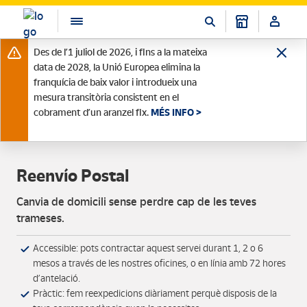
Des de l’1 juliol de 2026, i fins a la mateixa
data de 2028, la Unió Europea elimina la
franquícia de baix valor i introdueix una
mesura transitòria consistent en el
cobrament d’un aranzel fix.
MÉS INFO >
Reenvío Postal
Canvia de domicili sense perdre cap de les teves
trameses.
Accessible: pots contractar aquest servei durant 1, 2 o 6
mesos a través de les nostres oficines, o en línia amb 72 hores
d’antelació.
Pràctic: fem reexpedicions diàriament perquè disposis de la