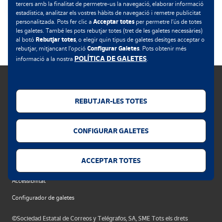
tercers amb la finalitat de permetre-us la navegació, elaborar informació
estadística, analitzar els vostres hàbits de navegació i remetre publicitat
Acceptar totes
personalitzada. Pots fer clic a
per permetre l’ús de totes
.
les galetes. També les pots rebutjar totes (tret de les galetes necessàries)
Rebutjar totes
al botó
, o elegir quin tipus de galetes desitges acceptar o
Configurar Galetes
rebutjar, mitjançant l’opció
. Pots obtenir més
POLÍTICA DE GALETES
informació a la nostra
.
REBUTJAR-LES TOTES
Política de galetes
CONFIGURAR GALETES
Avís legal
Privacitat web
ACCEPTAR TOTES
Alerta de seguretat
Accessibilitat
Configurador de galetes
©Sociedad Estatal de Correos y Telégrafos, SA, SME Tots els drets