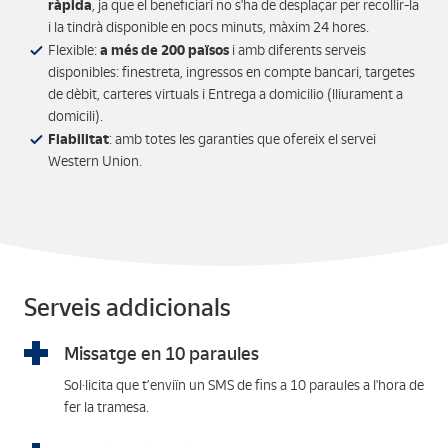
ràpida
, ja que el beneficiari no s'ha de desplaçar per recollir-la
i la tindrà disponible en pocs minuts, màxim 24 hores.
a més de 200 països
Flexible:
i amb diferents serveis
disponibles: finestreta, ingressos en compte bancari, targetes
de dèbit, carteres virtuals i Entrega a domicilio (lliurament a
domicili).
Fiabilitat
: amb totes les garanties que ofereix el servei
Western Union.
Serveis addicionals
Missatge en 10 paraules
Sol·licita que t’enviïn un SMS de fins a 10 paraules a l'hora de
fer la tramesa.