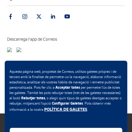
Descarrega l’app de Correos
Formes de pagament
Aquesta pàgina web, propietat de Correos, utilitza galetes pròpies i de
tercers amb la finalitat de permetre-us la navegació, elaborar informació
estadística, analitzar els vostres hàbits de navegació i remetre publicitat
Acceptar totes
personalitzada. Pots fer clic a
per permetre l’ús de totes
.
les galetes. També les pots rebutjar totes (tret de les galetes necessàries)
Rebutjar totes
al botó
, o elegir quin tipus de galetes desitges acceptar o
Configurar Galetes
rebutjar, mitjançant l’opció
. Pots obtenir més
POLÍTICA DE GALETES
informació a la nostra
.