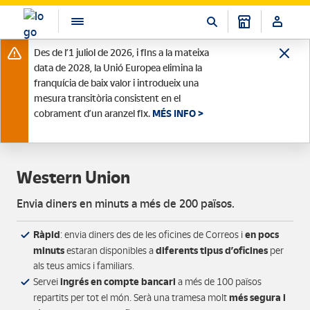
Des de l’1 juliol de 2026, i fins a la mateixa
data de 2028, la Unió Europea elimina la
franquícia de baix valor i introdueix una
mesura transitòria consistent en el
cobrament d’un aranzel fix.
MÉS INFO >
Western Union
Envia diners en minuts a més de 200 països.
Ràpid
en pocs
: envia diners des de les oficines de Correos i
minuts
diferents tipus d’oficines
estaran disponibles a
per
als teus amics i familiars.
ingrés en compte bancari
Servei
a més de 100 països
més segura i
repartits per tot el món. Serà una tramesa molt