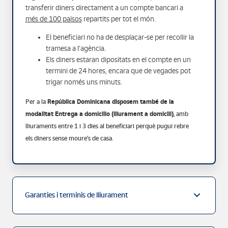
transferir diners directament a un compte bancari a
més de 100 països
repartits per tot el món.
El beneficiari no ha de desplaçar-se per recollir la
tramesa a l’agència.
Els diners estaran dipositats en el compte en un
termini de 24 hores, encara que de vegades pot
trigar només uns minuts.
Per a la
República Dominicana disposem també de la
modalitat Entrega a domicilio (lliurament a domicili)
, amb
lliuraments entre 1 i 3 dies al beneficiari perquè pugui rebre
els diners sense moure’s de casa.
Garanties i terminis de lliurament