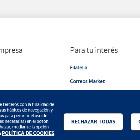
empresa
Para tu interés
Filatelia
Correos Market
Web institucional
 terceros con la finalidad de
 sus hábitos de navegación y
as
para permitir el uso de
es necesarias) en el botón
RECHAZAR TODAS
echazar, mediante la opción
Métodos de pago
POLÍTICA DE COOKIES
a
.