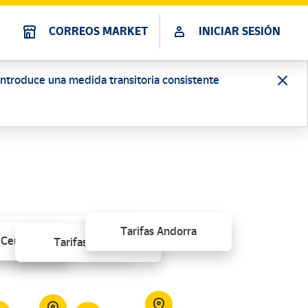
CORREOS MARKET
INICIAR SESIÓN
 introduce una medida transitoria consistente
Tarifas Andorra
ifas Península y Baleares
 Ceuta
Tarifas Melilla
Descargar - 0,9 MB
escargar - 0,7 MB
1,8 MB
Descargar - 1,6 MB