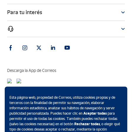
Para tu interés
Descarga la App de Correos
Métodos de pago
Esta página web, propiedad de Correos, utiliza cookies propias y de
terceros con la finalidad de permitir su navegación, elaborar
información estadística, analizar sus hábitos de navegación y servir
publicidad personalizada. Puedes hacer clic en
Aceptar todas
para
permitir el uso de todas las cookies. También puedes rechazar todas
.
(salvo las cookies necesarias) en el botón
Rechazar todas
, o elegir qué
tipo de cookies deseas aceptar o rechazar, mediante la opción