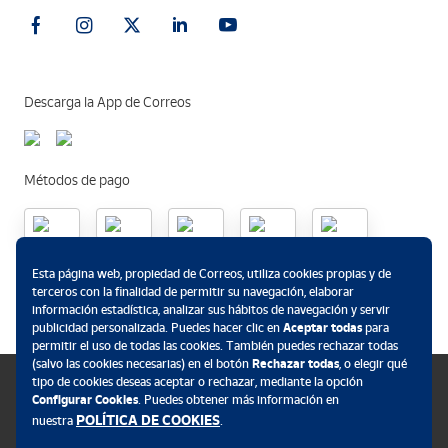
Descarga la App de Correos
Métodos de pago
.
Esta página web, propiedad de Correos, utiliza cookies propias y de
terceros con la finalidad de permitir su navegación, elaborar
información estadística, analizar sus hábitos de navegación y servir
publicidad personalizada. Puedes hacer clic en
Aceptar todas
para
permitir el uso de todas las cookies. También puedes rechazar todas
(salvo las cookies necesarias) en el botón
Rechazar todas
, o elegir qué
tipo de cookies deseas aceptar o rechazar, mediante la opción
Configurar Cookies
. Puedes obtener más información en
POLÍTICA DE COOKIES
nuestra
.