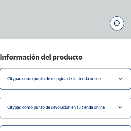
B
u
s
c
a
r
m
Información del producto
i
u
b
i
c
Citypaq como punto de recogida de tu tienda online
a
c
i
ó
n
Citypaq como punto de devolución en tu tienda online