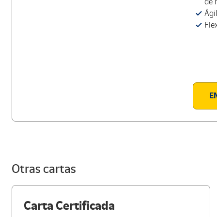
de 
Ági
Fle
E
Otras cartas
Carta Certificada