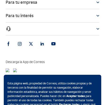
Para tu empresa
Para tu interés
Descarga la App de Correos
Métodos de pago
Esta página web, propiedad de Correos, utiliza cookies propias y de
terceros con la finalidad de permitir su navegación, elaborar
información estadística, analizar sus hábitos de navegación y servir
publicidad personalizada. Puedes hacer clic en
Aceptar todas
para
permitir el uso de todas las cookies. También puedes rechazar todas
.
(salvo las cookies necesarias) en el botón
Rechazar todas
, o elegir qué