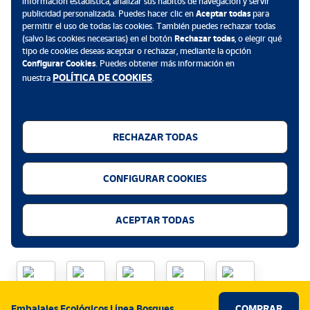
información estadística, analizar sus hábitos de navegación y servir
Para tu empresa
publicidad personalizada. Puedes hacer clic en
Aceptar todas
para
permitir el uso de todas las cookies. También puedes rechazar todas
(salvo las cookies necesarias) en el botón
Rechazar todas
, o elegir qué
Para tu interés
tipo de cookies deseas aceptar o rechazar, mediante la opción
Configurar Cookies
. Puedes obtener más información en
POLÍTICA DE COOKIES
nuestra
.
RECHAZAR TODAS
CONFIGURAR COOKIES
Descarga la App de Correos
ACEPTAR TODAS
Métodos de pago
.
Embalajes Ecológicos Línea Bosques
COMPRAR