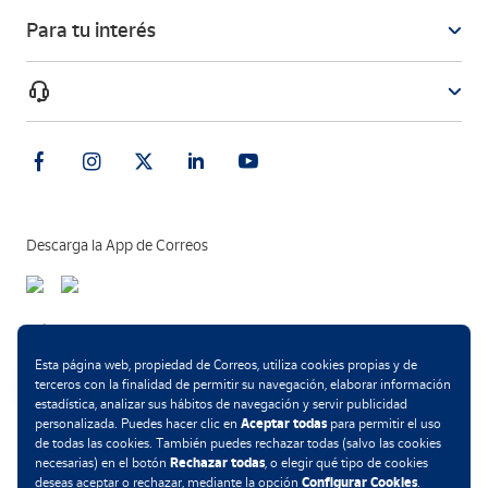
Para tu interés
Descarga la App de Correos
Métodos de pago
Esta página web, propiedad de Correos, utiliza cookies propias y de
terceros con la finalidad de permitir su navegación, elaborar información
estadística, analizar sus hábitos de navegación y servir publicidad
Aceptar todas
personalizada. Puedes hacer clic en
para permitir el uso
.
de todas las cookies. También puedes rechazar todas (salvo las cookies
Rechazar todas
necesarias) en el botón
, o elegir qué tipo de cookies
Configurar Cookies
deseas aceptar o rechazar, mediante la opción
.