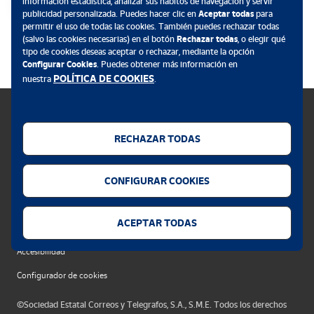
información estadística, analizar sus hábitos de navegación y servir
publicidad personalizada. Puedes hacer clic en
Aceptar todas
para
permitir el uso de todas las cookies. También puedes rechazar todas
.
(salvo las cookies necesarias) en el botón
Rechazar todas
, o elegir qué
tipo de cookies deseas aceptar o rechazar, mediante la opción
Configurar Cookies
. Puedes obtener más información en
POLÍTICA DE COOKIES
nuestra
.
RECHAZAR TODAS
Política de cookies
CONFIGURAR COOKIES
Aviso legal
Privacidad web
ACEPTAR TODAS
Alerta seguridad
Accesibilidad
Configurador de cookies
©Sociedad Estatal Correos y Telegrafos, S.A., S.M.E. Todos los derechos