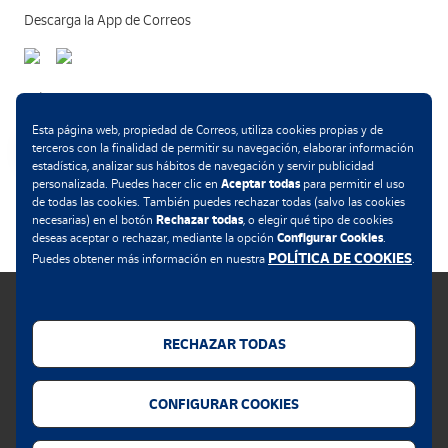
Descarga la App de Correos
Métodos de pago
Esta página web, propiedad de Correos, utiliza cookies propias y de
terceros con la finalidad de permitir su navegación, elaborar información
estadística, analizar sus hábitos de navegación y servir publicidad
Aceptar todas
personalizada. Puedes hacer clic en
para permitir el uso
.
de todas las cookies. También puedes rechazar todas (salvo las cookies
Rechazar todas
necesarias) en el botón
, o elegir qué tipo de cookies
Configurar Cookies
deseas aceptar o rechazar, mediante la opción
.
POLÍTICA DE COOKIES
Puedes obtener más información en nuestra
.
RECHAZAR TODAS
Política de cookies
CONFIGURAR COOKIES
Aviso legal
Privacidad web