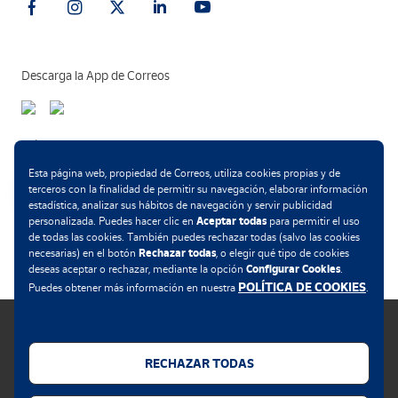
Descarga la App de Correos
Métodos de pago
Esta página web, propiedad de Correos, utiliza cookies propias y de
terceros con la finalidad de permitir su navegación, elaborar información
estadística, analizar sus hábitos de navegación y servir publicidad
Aceptar todas
personalizada. Puedes hacer clic en
para permitir el uso
.
de todas las cookies. También puedes rechazar todas (salvo las cookies
Rechazar todas
necesarias) en el botón
, o elegir qué tipo de cookies
Configurar Cookies
deseas aceptar o rechazar, mediante la opción
.
POLÍTICA DE COOKIES
Puedes obtener más información en nuestra
.
RECHAZAR TODAS
Política de cookies