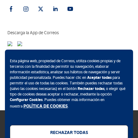
Descarga la App de Correos
Métodos de pago
Esta página web, propiedad de Correos, utiliza cookies propias y de
terceros con la finalidad de permitir su navegación, elaborar
información estadística, analizar sus hábitos de navegación y servir
publicidad personalizada. Puedes hacer clic en
Aceptar todas
para
permitir el uso de todas las cookies. También puedes rechazar todas
.
(salvo las cookies necesarias) en el botón
Rechazar todas
, o elegir qué
tipo de cookies deseas aceptar o rechazar, mediante la opción
Configurar Cookies
. Puedes obtener más información en
POLÍTICA DE COOKIES
nuestra
.
RECHAZAR TODAS