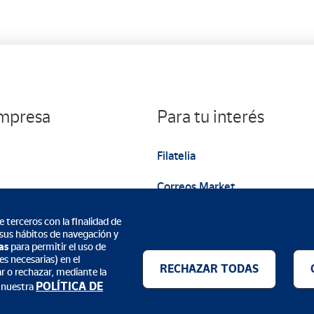
empresa
Para tu interés
Filatelia
Correos Market
Web institucional
 terceros con la finalidad de
 sus hábitos de navegación y
as
para permitir el uso de
s necesarias) en el
RECHAZAR TODAS
ar o rechazar, mediante la
POLÍTICA DE
 nuestra
Métodos de pago