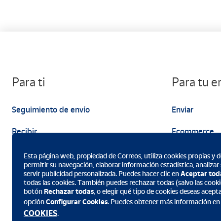
Para ti
Para tu 
Seguimiento de envío
Enviar
Recibir
Ecommerce
Enviar
Marketing
Esta página web, propiedad de Correos, utiliza cookies propias y de
permitir su navegación, elaborar información estadística, analizar
servir publicidad personalizada. Puedes hacer clic en
Aceptar tod
todas las cookies. También puedes rechazar todas (salvo las cookie
botón
Rechazar todas
, o elegir qué tipo de cookies deseas acept
opción
Configurar Cookies
. Puedes obtener más información en
Descarga la App de Correos
COOKIES
.