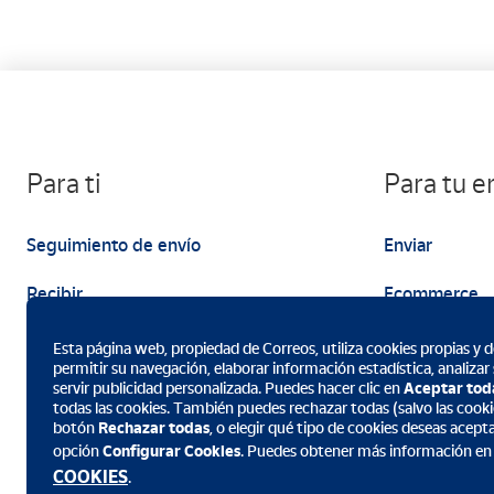
Para ti
Para tu 
Seguimiento de envío
Enviar
Recibir
Ecommerce
Enviar
Marketing
Esta página web, propiedad de Correos, utiliza cookies propias y de
permitir su navegación, elaborar información estadística, analizar
servir publicidad personalizada. Puedes hacer clic en
Aceptar tod
todas las cookies. También puedes rechazar todas (salvo las cookie
botón
Rechazar todas
, o elegir qué tipo de cookies deseas acept
opción
Configurar Cookies
. Puedes obtener más información en
Descarga la App de Correos
COOKIES
.