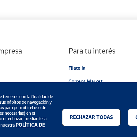
empresa
Para tu interés
Filatelia
Correos Market
Web institucional
 terceros con la finalidad de
 sus hábitos de navegación y
as
para permitir el uso de
s necesarias) en el
RECHAZAR TODAS
ar o rechazar, mediante la
POLÍTICA DE
 nuestra
Métodos de pago