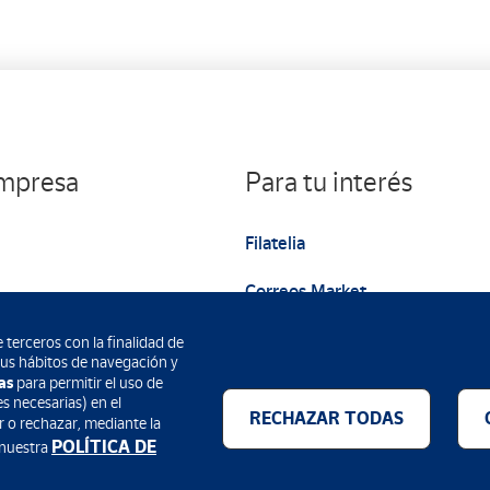
empresa
Para tu interés
Filatelia
Correos Market
Web institucional
 terceros con la finalidad de
 sus hábitos de navegación y
as
para permitir el uso de
s necesarias) en el
RECHAZAR TODAS
r o rechazar, mediante la
POLÍTICA DE
 nuestra
Métodos de pago