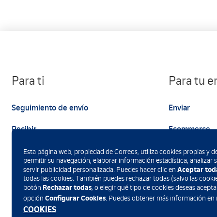
Para ti
Para tu 
Seguimiento de envío
Enviar
Recibir
Ecommerce
Enviar
Marketing
Esta página web, propiedad de Correos, utiliza cookies propias y de
permitir su navegación, elaborar información estadística, analizar
Aceptar tod
servir publicidad personalizada. Puedes hacer clic en
todas las cookies. También puedes rechazar todas (salvo las cookie
Rechazar todas
botón
, o elegir qué tipo de cookies deseas acepta
Configurar Cookies
opción
. Puedes obtener más información en
Descarga la App de Correos
COOKIES
.