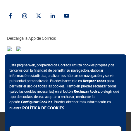
Descarga la App de Correos
Métodos de pago
Esta página web, propiedad de Correos, utiliza cookies propias y de
terceros con la finalidad de permitir su navegación, elaborar
información estadística, analizar sus hábitos de navegación y servir
publicidad personalizada. Puedes hacer clic en
Aceptar todas
para
permitir el uso de todas las cookies. También puedes rechazar todas
.
(salvo las cookies necesarias) en el botón
Rechazar todas
, o elegir qué
tipo de cookies deseas aceptar o rechazar, mediante la
opción
Configurar Cookies
. Puedes obtener más información en
POLÍTICA DE COOKIES
nuestra
.