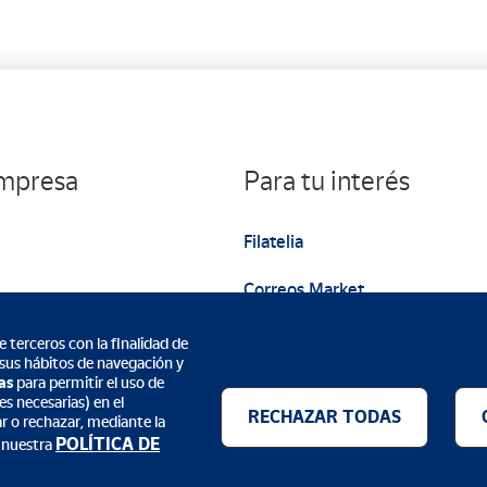
empresa
Para tu interés
Filatelia
Correos Market
Web institucional
 terceros con la finalidad de
 sus hábitos de navegación y
as
para permitir el uso de
s necesarias) en el
RECHAZAR TODAS
ar o rechazar, mediante la
POLÍTICA DE
 nuestra
Métodos de pago