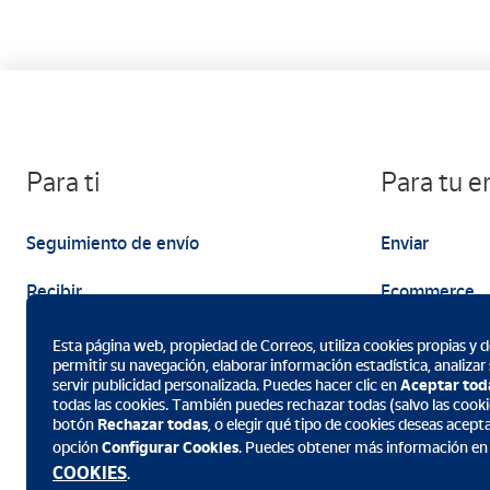
Para ti
Para tu 
Seguimiento de envío
Enviar
Recibir
Ecommerce
Enviar
Marketing
Esta página web, propiedad de Correos, utiliza cookies propias y de
permitir su navegación, elaborar información estadística, analizar
servir publicidad personalizada. Puedes hacer clic en
Aceptar tod
todas las cookies. También puedes rechazar todas (salvo las cookie
botón
Rechazar todas
, o elegir qué tipo de cookies deseas acept
opción
Configurar Cookies
. Puedes obtener más información en
Descarga la App de Correos
COOKIES
.