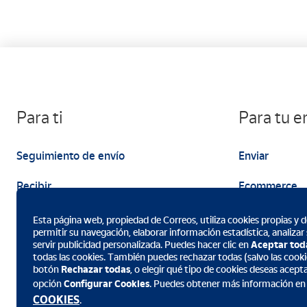
Para ti
Para tu 
Seguimiento de envío
Enviar
Recibir
Ecommerce
Enviar
Marketing
Esta página web, propiedad de Correos, utiliza cookies propias y de
permitir su navegación, elaborar información estadística, analizar
servir publicidad personalizada. Puedes hacer clic en
Aceptar tod
todas las cookies. También puedes rechazar todas (salvo las cookie
botón
Rechazar todas
, o elegir qué tipo de cookies deseas acept
opción
Configurar Cookies
. Puedes obtener más información en
Descarga la App de Correos
COOKIES
.