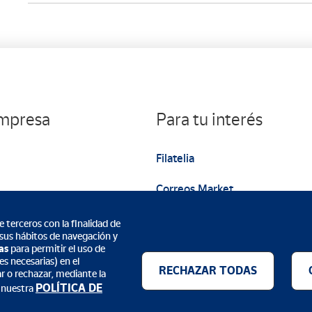
empresa
Para tu interés
Filatelia
Correos Market
Web institucional
 terceros con la finalidad de
 sus hábitos de navegación y
as
para permitir el uso de
s necesarias) en el
RECHAZAR TODAS
ar o rechazar, mediante la
POLÍTICA DE
 nuestra
Métodos de pago