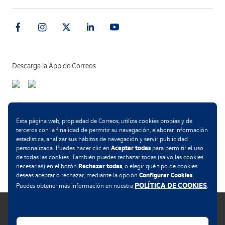
Descarga la App de Correos
Métodos de pago
Esta página web, propiedad de Correos, utiliza cookies propias y de
terceros con la finalidad de permitir su navegación, elaborar información
estadística, analizar sus hábitos de navegación y servir publicidad
Aceptar todas
personalizada. Puedes hacer clic en
para permitir el uso
.
de todas las cookies. También puedes rechazar todas (salvo las cookies
Rechazar todas
necesarias) en el botón
, o elegir qué tipo de cookies
Configurar Cookies
deseas aceptar o rechazar, mediante la opción
.
POLÍTICA DE COOKIES
Puedes obtener más información en nuestra
.