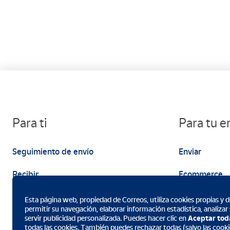
Para ti
Para tu 
Seguimiento de envío
Enviar
Recibir
Ecommerce
Enviar
Marketing
Esta página web, propiedad de Correos, utiliza cookies propias y de
permitir su navegación, elaborar información estadística, analizar
servir publicidad personalizada. Puedes hacer clic en
Aceptar tod
todas las cookies. También puedes rechazar todas (salvo las cookie