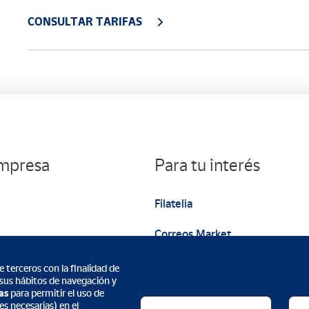
CONSULTAR TARIFAS
empresa
Para tu interés
Filatelia
Correos Market
Web institucional
 terceros con la finalidad de
 sus hábitos de navegación y
as
para permitir el uso de
s necesarias) en el