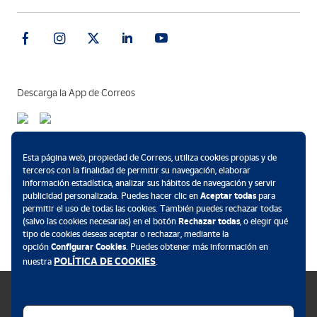
Descarga la App de Correos
Métodos de pago
Esta página web, propiedad de Correos, utiliza cookies propias y de
terceros con la finalidad de permitir su navegación, elaborar
información estadística, analizar sus hábitos de navegación y servir
publicidad personalizada. Puedes hacer clic en
Aceptar todas
para
permitir el uso de todas las cookies. También puedes rechazar todas
.
(salvo las cookies necesarias) en el botón
Rechazar todas
, o elegir qué
tipo de cookies deseas aceptar o rechazar, mediante la
opción
Configurar Cookies
. Puedes obtener más información en
POLÍTICA DE COOKIES
nuestra
.