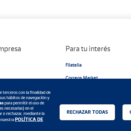
empresa
Para tu interés
Filatelia
Correos Market
Web institucional
 terceros con la finalidad de
 sus hábitos de navegación y
as
para permitir el uso de
s necesarias) en el
RECHAZAR TODAS
ar o rechazar, mediante la
POLÍTICA DE
 nuestra
Métodos de pago