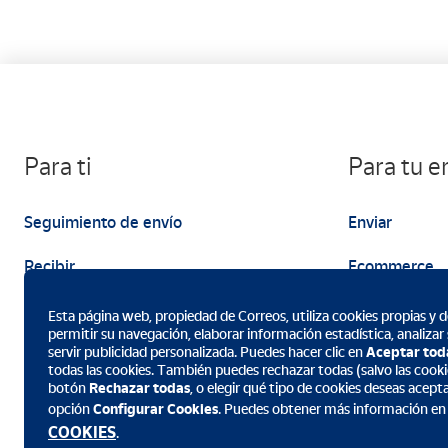
Para ti
Para tu 
Seguimiento de envío
Enviar
Recibir
Ecommerce
Enviar
Marketing
Esta página web, propiedad de Correos, utiliza cookies propias y de
permitir su navegación, elaborar información estadística, analizar
servir publicidad personalizada. Puedes hacer clic en
Aceptar tod
todas las cookies. También puedes rechazar todas (salvo las cookie
botón
Rechazar todas
, o elegir qué tipo de cookies deseas acept
opción
Configurar Cookies
. Puedes obtener más información en
Descarga la App de Correos
COOKIES
.