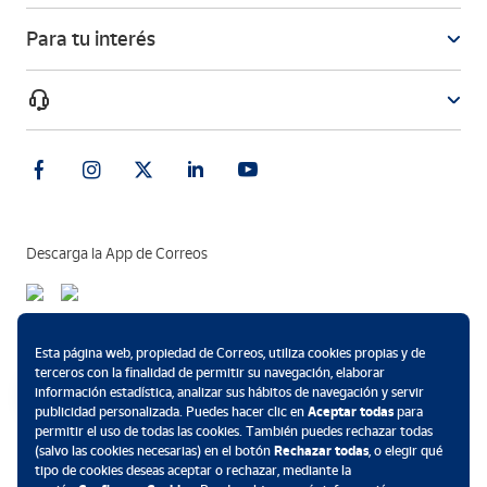
Para tu interés
Descarga la App de Correos
Métodos de pago
Esta página web, propiedad de Correos, utiliza cookies propias y de
terceros con la finalidad de permitir su navegación, elaborar
información estadística, analizar sus hábitos de navegación y servir
publicidad personalizada. Puedes hacer clic en
Aceptar todas
para
permitir el uso de todas las cookies. También puedes rechazar todas
.
(salvo las cookies necesarias) en el botón
Rechazar todas
, o elegir qué
tipo de cookies deseas aceptar o rechazar, mediante la