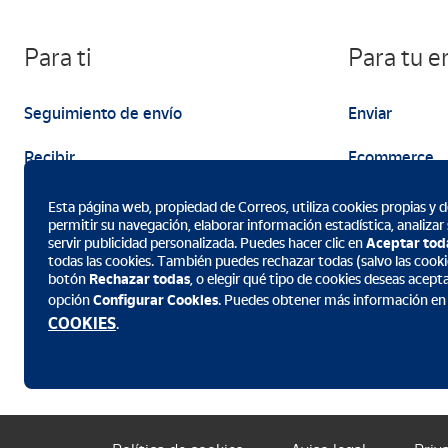
Para ti
Para tu 
Seguimiento de envío
Enviar
Recibir
Ecommerce
Enviar
Marketing
Esta página web, propiedad de Correos, utiliza cookies propias y de
permitir su navegación, elaborar información estadística, analizar
servir publicidad personalizada. Puedes hacer clic en
Aceptar tod
todas las cookies. También puedes rechazar todas (salvo las cookie
botón
Rechazar todas
, o elegir qué tipo de cookies deseas acept
opción
Configurar Cookies
. Puedes obtener más información en
Descarga la App de Correos
COOKIES
.