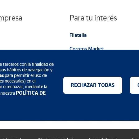
empresa
Para tu interés
Filatelia
Correos Market
Web institucional
 terceros con la finalidad de
 sus hábitos de navegación y
as
para permitir el uso de
s necesarias) en el
RECHAZAR TODAS
ar o rechazar, mediante la
POLÍTICA DE
 nuestra
Métodos de pago