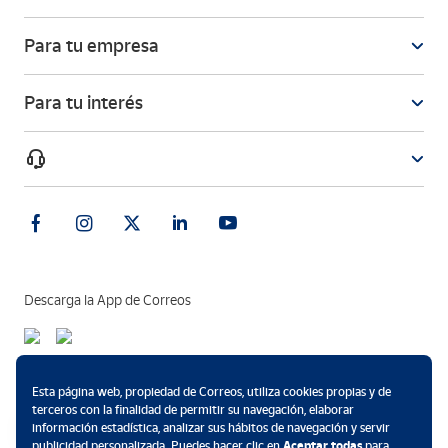
Para tu empresa
Para tu interés
Descarga la App de Correos
Métodos de pago
Esta página web, propiedad de Correos, utiliza cookies propias y de
terceros con la finalidad de permitir su navegación, elaborar
información estadística, analizar sus hábitos de navegación y servir
publicidad personalizada. Puedes hacer clic en
Aceptar todas
para