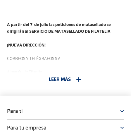
A partir del 7 de julio las peticiones de matasellado se
dirigirán al SERVICIO DE MATASELLADO DE FILATELIA
¡NUEVA DIRECCIÓN!
CORREOS Y TELÉGRAFOS S.A.
Almacén de Filatelia
LEER MÁS
C/ Alfa s/n
28042 Madrid
Para ti
Para tu empresa