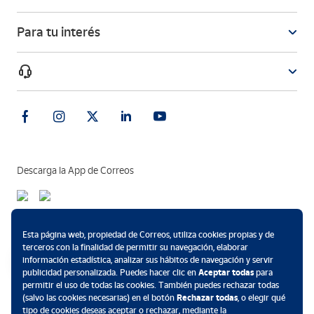
Para tu interés
Descarga la App de Correos
Métodos de pago
Esta página web, propiedad de Correos, utiliza cookies propias y de
terceros con la finalidad de permitir su navegación, elaborar
información estadística, analizar sus hábitos de navegación y servir
publicidad personalizada. Puedes hacer clic en
Aceptar todas
para
permitir el uso de todas las cookies. También puedes rechazar todas
.
(salvo las cookies necesarias) en el botón
Rechazar todas
, o elegir qué
tipo de cookies deseas aceptar o rechazar, mediante la