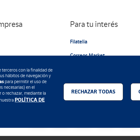
empresa
Para tu interés
Filatelia
Correos Market
Web institucional
 terceros con la finalidad de
 sus hábitos de navegación y
as
para permitir el uso de
s necesarias) en el
RECHAZAR TODAS
r o rechazar, mediante la
POLÍTICA DE
 nuestra
Métodos de pago