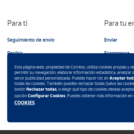
Para ti
Para tu 
Seguimiento de envío
Enviar
Recibir
Ecommerce
Enviar
Marketing
Esta página web, propiedad de Correos, utiliza cookies propias y de
permitir su navegación, elaborar información estadística, analizar
Aceptar tod
servir publicidad personalizada. Puedes hacer clic en
todas las cookies. También puedes rechazar todas (salvo las cookie
Rechazar todas
botón
, o elegir qué tipo de cookies deseas acepta
Configurar Cookies
opción
. Puedes obtener más información en
Descarga la App de Correos
COOKIES
.