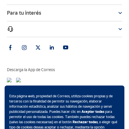
Para tu interés
Descarga la App de Correos
Métodos de pago
Esta página web, propiedad de Correos, utiliza cookies propias y de
terceros con la finalidad de permitir su navegación, elaborar
información estadística, analizar sus hábitos de navegación y servir
publicidad personalizada. Puedes hacer clic en
Aceptar todas
para
permitir el uso de todas las cookies. También puedes rechazar todas
.
(salvo las cookies necesarias) en el botón
Rechazar todas
, o elegir qué
tipo de cookies deseas aceptar o rechazar, mediante la opción