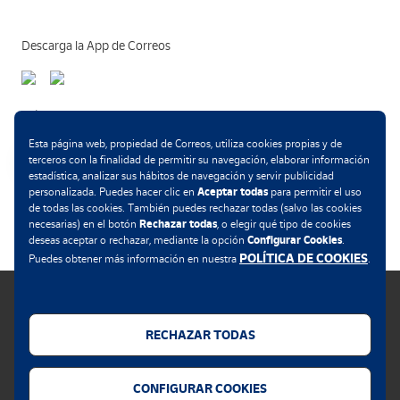
Descarga la App de Correos
Métodos de pago
Esta página web, propiedad de Correos, utiliza cookies propias y de
terceros con la finalidad de permitir su navegación, elaborar información
estadística, analizar sus hábitos de navegación y servir publicidad
Aceptar todas
personalizada. Puedes hacer clic en
para permitir el uso
.
de todas las cookies. También puedes rechazar todas (salvo las cookies
Rechazar todas
necesarias) en el botón
, o elegir qué tipo de cookies
Configurar Cookies
deseas aceptar o rechazar, mediante la opción
.
POLÍTICA DE COOKIES
Puedes obtener más información en nuestra
.
RECHAZAR TODAS
Política de cookies
CONFIGURAR COOKIES
Aviso legal