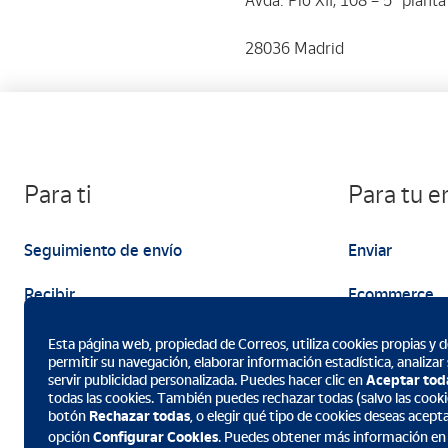
Avda. Pio XII, 108 – 5ª plant
28036 Madrid
Para ti
Para tu 
Seguimiento de envío
Enviar
Recibir
Ecommerce
Enviar
Marketing
Esta página web, propiedad de Correos, utiliza cookies propias y de
permitir su navegación, elaborar información estadística, analizar
servir publicidad personalizada. Puedes hacer clic en
Aceptar tod
todas las cookies. También puedes rechazar todas (salvo las cookie
botón
Rechazar todas
, o elegir qué tipo de cookies deseas acept
opción
Configurar Cookies
. Puedes obtener más información en