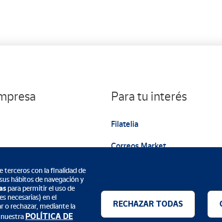
a
empresa
Para tu interés
Filatelia
Correos Market
Web institucional
 terceros con la finalidad de
 sus hábitos de navegación y
as
para permitir el uso de
s necesarias) en el
RECHAZAR TODAS
ar o rechazar, mediante la
POLÍTICA DE
 nuestra