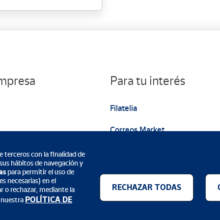
empresa
Para tu interés
Filatelia
Correos Market
Web institucional
 terceros con la finalidad de
 sus hábitos de navegación y
as
para permitir el uso de
s necesarias) en el
RECHAZAR TODAS
ar o rechazar, mediante la
POLÍTICA DE
 nuestra
Métodos de pago