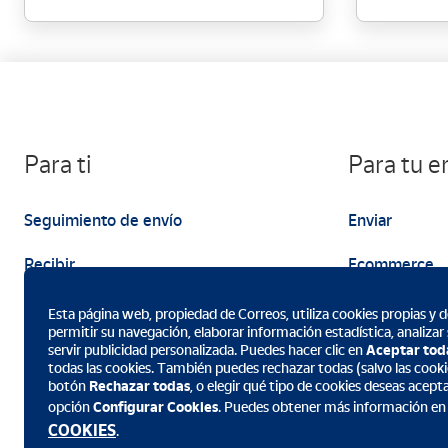
Para ti
Para tu 
Seguimiento de envío
Enviar
Recibir
Ecommerce
Enviar
Marketing
Esta página web, propiedad de Correos, utiliza cookies propias y de
permitir su navegación, elaborar información estadística, analizar
servir publicidad personalizada. Puedes hacer clic en
Aceptar tod
todas las cookies. También puedes rechazar todas (salvo las cookie
botón
Rechazar todas
, o elegir qué tipo de cookies deseas acept
opción
Configurar Cookies
. Puedes obtener más información en
Descarga la App de Correos
COOKIES
.