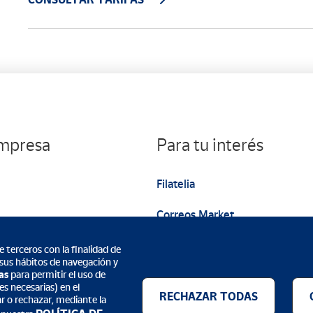
empresa
Para tu interés
Filatelia
Correos Market
Web institucional
 terceros con la finalidad de
 sus hábitos de navegación y
as
para permitir el uso de
s necesarias) en el
RECHAZAR TODAS
ar o rechazar, mediante la