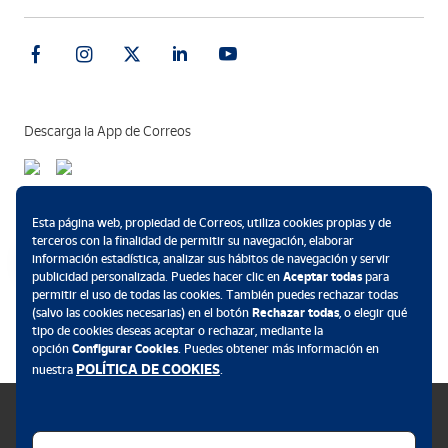
Descarga la App de Correos
Métodos de pago
Esta página web, propiedad de Correos, utiliza cookies propias y de
terceros con la finalidad de permitir su navegación, elaborar
información estadística, analizar sus hábitos de navegación y servir
publicidad personalizada. Puedes hacer clic en
Aceptar todas
para
permitir el uso de todas las cookies. También puedes rechazar todas
.
(salvo las cookies necesarias) en el botón
Rechazar todas
, o elegir qué
tipo de cookies deseas aceptar o rechazar, mediante la
opción
Configurar Cookies
. Puedes obtener más información en
POLÍTICA DE COOKIES
nuestra
.