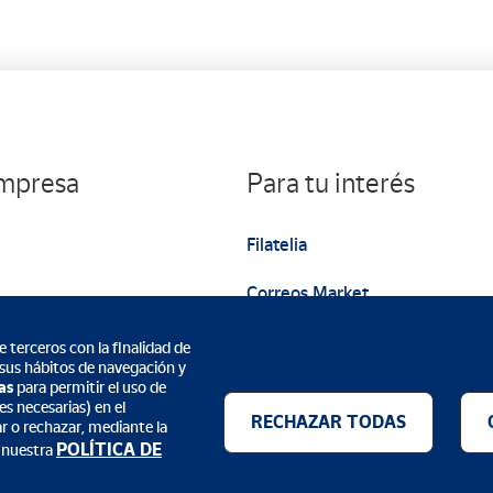
empresa
Para tu interés
Filatelia
Correos Market
Web institucional
 terceros con la finalidad de
 sus hábitos de navegación y
as
para permitir el uso de
s necesarias) en el
RECHAZAR TODAS
ar o rechazar, mediante la
POLÍTICA DE
 nuestra
Métodos de pago