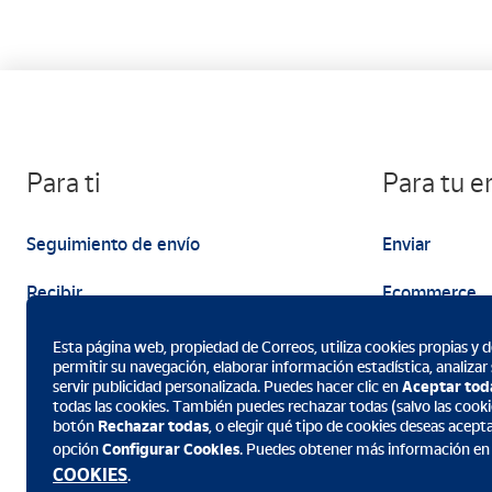
Para ti
Para tu 
Seguimiento de envío
Enviar
Recibir
Ecommerce
Enviar
Marketing
Esta página web, propiedad de Correos, utiliza cookies propias y de
permitir su navegación, elaborar información estadística, analizar
servir publicidad personalizada. Puedes hacer clic en
Aceptar tod
todas las cookies. También puedes rechazar todas (salvo las cookie
botón
Rechazar todas
, o elegir qué tipo de cookies deseas acept
opción
Configurar Cookies
. Puedes obtener más información en
Descarga la App de Correos
COOKIES
.